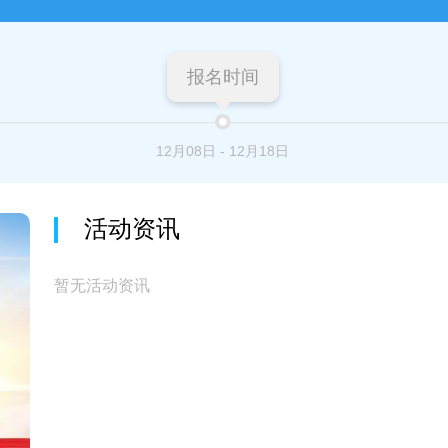
报名时间
12月08日
-
12月18日
活动资讯
暂无活动资讯