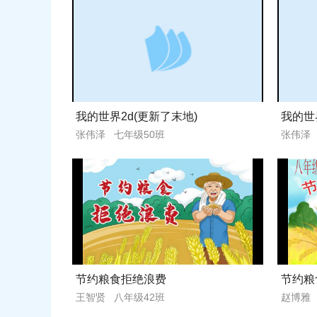
我的世界2d(更新了末地)
我的世
张伟泽 七年级50班
张伟泽 
节约粮食拒绝浪费
节约粮
王智贤 八年级42班
赵博雅 