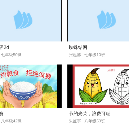
界2d
蜘蛛结网
七年级50班
张起赫 七年级10班
食
节约光荣，浪费可耻
八年级42班
朱虹宇 八年级53班