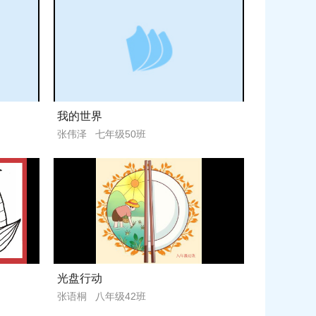
我的世界
张伟泽 七年级50班
光盘行动
张语桐 八年级42班