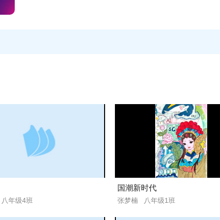
保、未来等。提交形式：电子作品文件（JPEG、PNG等格
题应积极向上，如近视防控、体育与健康、传统美德等。提交
建议不超过100MB，播放时长建议不超过5分钟。三、提交
教育云平台，在“活动”栏目下选择“滕南中学科技创新大赛”
国潮新时代
 八年级4班
张梦楠 八年级1班