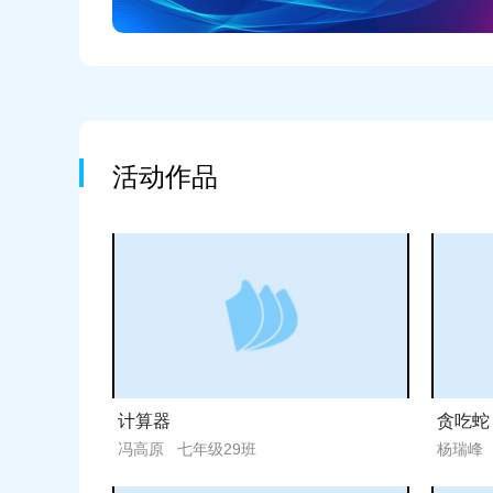
活动作品
计算器
贪吃蛇
冯高原 七年级29班
杨瑞峰