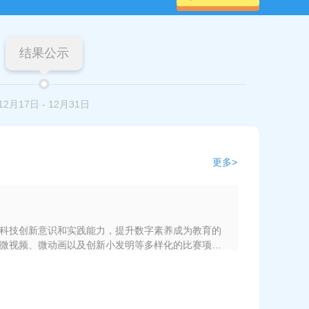
结果公示
12月17日
-
12月31日
更多>
科技创新意识和实践能力，提升数字素养成为教育的
微视频、微动画以及创新小发明等多样化的比赛项
力，促进科技教育的普及和深入。二、比赛内容及要
要求：使用任意语言编写程序，主题自选，鼓励创意和创
具和算法演示等。提交形式：源代码、可执行文件。
e、Clip Studio Paint等）创作，主题围绕科技、环