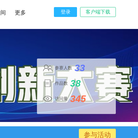
登录
客户端下载
空间
更多
33
参赛人数
38
作品数
345
访问量
参与活动