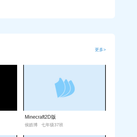
式）3.微动画要求：运用各类动画制作软件创作。作品主
形式：视频文件（MP4等格式），作品播放文件大小
形式创意编程、电子绘画、微动画的参赛学生登录滕州
，在线填写参赛信息，选择比赛项目并提交作品。
更多>
Minecraft2D版
侯皓博 七年级37班